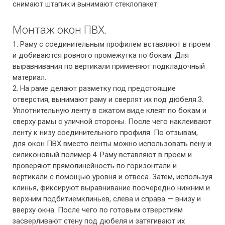
снимают
штапик
и вынимают стеклопакет.
Монтаж окон ПВХ.
1. Раму с соединительным профилем вставляют в проем
и добиваются ровного промежутка по бокам. Для
выравнивания по вертикали применяют подкладочный
материал.
2. На раме делают разметку под предстоящие
отверстия, вынимают раму и сверлят их под дюбеля.3.
Уплотнительную ленту в сжатом виде клеят по бокам и
сверху рамы с уличной стороны. После чего наклеивают
ленту к низу соединительного профиля. По отзывам,
для окон ПВХ вместо ленты можно использовать пену и
силиконовый полимер.4. Раму вставляют в проем и
проверяют прямолинейность по горизонтали и
вертикали с помощью уровня и отвеса. Затем, используя
клинья, фиксируют выравнивание поочередно нижним и
верхним
клиньев, слева и справа — внизу и
подбитием
вверху окна. После чего по готовым отверстиям
стену под дюбеля и затягивают их
засверливают