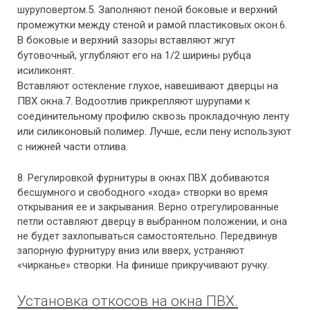
.5. Заполняют пеной боковые и верхний
шуруповертом
промежутки между стеной и рамой пластиковых окон.6.
В боковые и верхний зазоры вставляют жгут
, углубляют его на 1/2 ширины рубца
бутовочный
и
.
силиконят
Вставляют
глухое, навешивают дверцы на
остекление
ПВХ окна.7. Водоотлив прикрепляют шурупами к
соединительному профилю сквозь прокладочную ленту
или силиконовый полимер. Лучше, если пену используют
с нижней части отлива.
8. Регулировкой фурнитуры в окнах ПВХ добиваются
бесшумного и свободного «хода» створки во время
открывания ее и закрывания. Верно отрегулированные
петли оставляют дверцу в выбранном положении, и она
не будет захлопываться самостоятельно. Передвинув
запорную фурнитуру вниз или вверх, устраняют
«чирканье» створки. На финише прикручивают ручку.
Установка откосов на окна ПВХ.