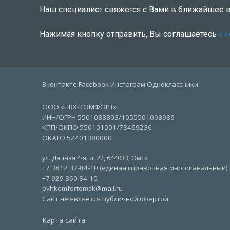
Наш специалист свяжется с Вами в ближайшее 
Нажимая кнопку отправить, Вы соглашаетесь
с 
Вконтакте Facebook Инстаграм Одноклассники
ООО «ПВХ-КОМФОРТ»
ИНН/ОГРН 5501083303/1055501003986
КПП/ОКПО 550101001/73469236
ОКАТО 52401380000
ул. Дачная 4-я, д. 22
,
644033
,
Омск
+7 3812 37-84-10 (единая справочная многоканальный)
+7 929 360 84-10
pvhkomfortomsk@mail.ru
Сайт не является публичной офертой
Карта сайта