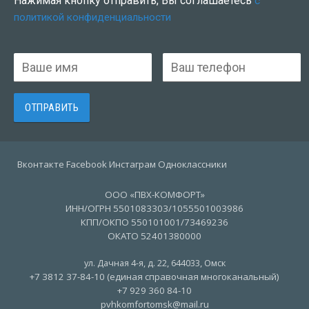
Нажимая кнопку отправить, Вы соглашаетесь
с
политикой конфиденциальности
Вконтакте Facebook Инстаграм Одноклассники
ООО «ПВХ-КОМФОРТ»
ИНН/ОГРН 5501083303/1055501003986
КПП/ОКПО 550101001/73469236
ОКАТО 52401380000
ул. Дачная 4-я, д. 22
,
644033
,
Омск
+7 3812 37-84-10 (единая справочная многоканальный)
+7 929 360 84-10
pvhkomfortomsk@mail.ru